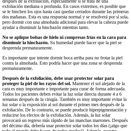
después de la exfoliación, especialmente si se trata de una
exfoliación mediana o profunda. En casos extremos, es posible que
se le hinchen los ojos hasta casi quedar cerrados durante las primeras
dos mañanas. Esta es una respuesta normal y se resolverá por sí sola,
pero dormir con una almohada adicional para elevar la cabeza puede
ayudar a disminuir la hinchazón mientras tanto.
No se aplique bolsas de hielo ni compresas frías en la cara para
disminuir la hinchazón.
Su humedad puede hacer que la piel se
desprenda prematuramente.
Es importante que intente dormir boca arriba para no frotar la piel
contra la almohada. Esto podría hacer que una zona se desprenda
prematuramente.
Después de la exfoliación, debe usar protector solar para
proteger la piel de los rayos del sol.
Mantener el sol alejado de la
cara es muy importante e importante para curar de forma adecuada.
Todos los pacientes deben evitar la luz solar directa durante 4 a 6
semanas después de la cirugía. También es muy importante evitar la
luz solar o la exposición al sol durante el primer mes después de la
exfoliación. De lo contrario, se puede producir hiperpigmentación y
reducirse los efectos de la exfoliación. Además, la luz solar
provocará un regreso más rápido de las manchas marrones. Después
del décimo día, debería usar protector solar todos los días (¡algo que
todo el mundo debe hacer, de todos modos!). Además, nuestro