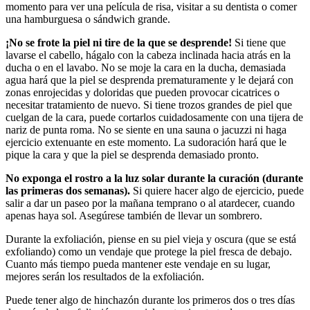
momento para ver una película de risa, visitar a su dentista o comer
una hamburguesa o sándwich grande.
¡No se frote la piel ni tire de la que se desprende!
Si tiene que
lavarse el cabello, hágalo con la cabeza inclinada hacia atrás en la
ducha o en el lavabo. No se moje la cara en la ducha, demasiada
agua hará que la piel se desprenda prematuramente y le dejará con
zonas enrojecidas y doloridas que pueden provocar cicatrices o
necesitar tratamiento de nuevo. Si tiene trozos grandes de piel que
cuelgan de la cara, puede cortarlos cuidadosamente con una tijera de
nariz de punta roma. No se siente en una sauna o jacuzzi ni haga
ejercicio extenuante en este momento. La sudoración hará que le
pique la cara y que la piel se desprenda demasiado pronto.
No exponga el rostro a la luz solar durante la curación (durante
las primeras dos semanas).
Si quiere hacer algo de ejercicio, puede
salir a dar un paseo por la mañana temprano o al atardecer, cuando
apenas haya sol. Asegúrese también de llevar un sombrero.
Durante la exfoliación, piense en su piel vieja y oscura (que se está
exfoliando) como un vendaje que protege la piel fresca de debajo.
Cuanto más tiempo pueda mantener este vendaje en su lugar,
mejores serán los resultados de la exfoliación.
Puede tener algo de hinchazón durante los primeros dos o tres días