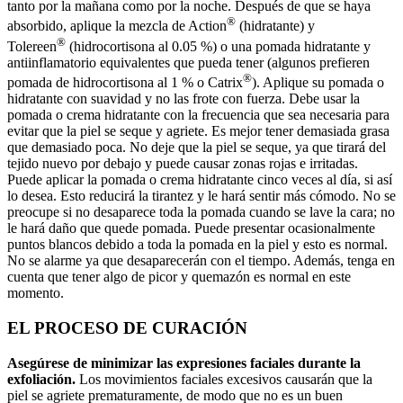
tanto por la mañana como por la noche. Después de que se haya
®
absorbido, aplique la mezcla de Action
(hidratante) y
®
Tolereen
(hidrocortisona al 0.05 %) o una pomada hidratante y
antiinflamatorio equivalentes que pueda tener (algunos prefieren
®
pomada de hidrocortisona al 1 % o Catrix
). Aplique su pomada o
hidratante con suavidad y no las frote con fuerza. Debe usar la
pomada o crema hidratante con la frecuencia que sea necesaria para
evitar que la piel se seque y agriete. Es mejor tener demasiada grasa
que demasiado poca. No deje que la piel se seque, ya que tirará del
tejido nuevo por debajo y puede causar zonas rojas e irritadas.
Puede aplicar la pomada o crema hidratante cinco veces al día, si así
lo desea. Esto reducirá la tirantez y le hará sentir más cómodo. No se
preocupe si no desaparece toda la pomada cuando se lave la cara; no
le hará daño que quede pomada. Puede presentar ocasionalmente
puntos blancos debido a toda la pomada en la piel y esto es normal.
No se alarme ya que desaparecerán con el tiempo. Además, tenga en
cuenta que tener algo de picor y quemazón es normal en este
momento.
EL PROCESO DE CURACIÓN
Asegúrese de minimizar las expresiones faciales durante la
exfoliación.
Los movimientos faciales excesivos causarán que la
piel se agriete prematuramente, de modo que no es un buen