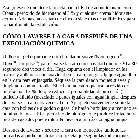
Asegúrese de que tiene la receta para el Kit de acondicionamiento
Obagi, peróxido de hidrógeno al 3 % y cualquier crema hidratante
común. Además, necesitará de cinco a siete días de antibióticos para
tomar durante la exfoliación.
CÓMO LAVARSE LA CARA DESPUÉS DE UNA
EXFOLIACIÓN QUÍMICA
®
Utilice un gel espumante o un limpiador suave (Neutrogena
,
®
®
Dove
, Purpose
) para lavarse la cara con suavidad durante 20 a 30
segundos dos veces al día. Haga espuma con el limpiador en las
manos y aplíquelo con suavidad en la cara, luego salpique agua tibia
en la cara para enjuagarla. Séquese la cara dando toques suaves y
limpiando con una toalla. Si le han indicado que use peróxido de
hidrógeno al 3 % (lo que reduce la probabilidad de infección),
utilícelo diluido (mezclado a partes iguales con agua limpia) después
de lavarse la cara dos veces al día. Aplíquelo suavemente sobre la
cara con bolitas de algodón o gasa. Se harán burbujas y a menudo se
pondrán blancas. Si el peróxido de hidrógeno le produce irritación y
pica demasiado, puede diluir la mezcla aún más con agua limpia.
Después de lavarse y secarse la cara con toquecitos, aplique las
pomadas acondicionadoras con receta que según las indicaciones,